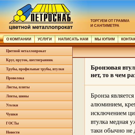
ТОРГУЕМ ОТ ГРАММА
И САНТИМЕТРА
О КОМПАНИИ
УСЛУГИ
НАПИСАТЬ НАМ
МЫ КУПИМ
КОНТА
Цветной металлопрокат
Круг, пруток, шестигранник
Бронзовая втул
Трубы, профильные трубы, втулки
нет, то в чем р
Проволока
Листы, плиты
Бронза является
Ленты, шины
алюминием, крем
Уголки
исключением цин
Чушки
втулка медная у
ГОСТы
таки обычно не 
Новости