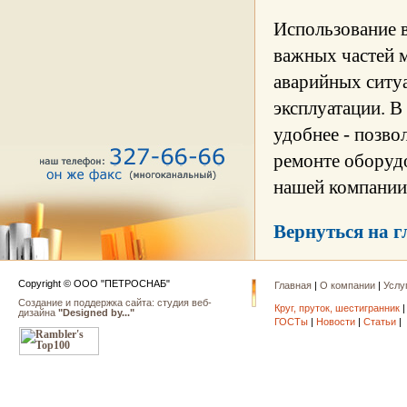
Использование в
важных частей м
аварийных ситуа
эксплуатации. В
удобнее - позво
ремонте оборудо
нашей компании
Вернуться на 
Copyright © ООО "ПЕТРОСНАБ"
Главная
|
О компании
|
Услу
Создание и поддержка сайта: cтудия веб-
Круг, пруток, шестигранник
дизайна
"Designed by..."
ГОСТы
|
Новости
|
Статьи
|